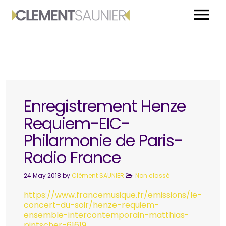
ACCUEIL
BIOGRAPHIE
MEDIA
Enregistrement Henze
EVENEMENTS
Requiem-EIC-
Philarmonie de Paris-
CONTACT
Radio France
24 May 2018
by
Clément SAUNIER
Non classé
https://www.francemusique.fr/emissions/le-
concert-du-soir/henze-requiem-
ensemble-intercontemporain-matthias-
pintscher-61619