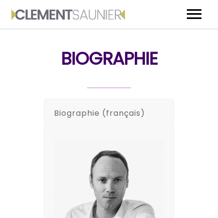
ACCUEIL
BIOGRAPHIE
BIOGRAPHIE
MEDIA
EVENEMENTS
Biographie (français)
CONTACT